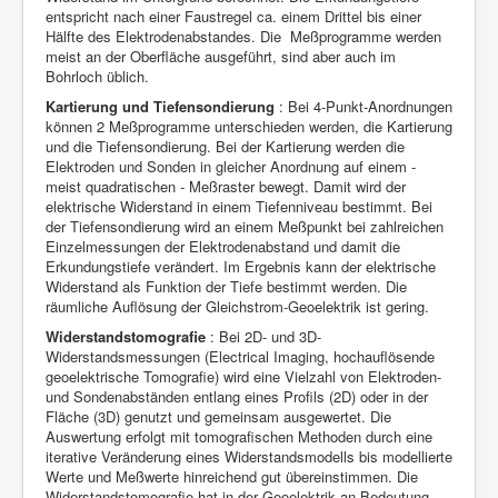
entspricht nach einer Faustregel ca. einem Drittel bis einer
Hälfte des Elektrodenabstandes. Die Meßprogramme werden
meist an der Oberfläche ausgeführt, sind aber auch im
Bohrloch üblich.
Kartierung und Tiefensondierung
: Bei 4-Punkt-Anordnungen
können 2 Meßprogramme unterschieden werden, die Kartierung
und die Tiefensondierung. Bei der Kartierung werden die
Elektroden und Sonden in gleicher Anordnung auf einem -
meist quadratischen - Meßraster bewegt. Damit wird der
elektrische Widerstand in einem Tiefenniveau bestimmt. Bei
der Tiefensondierung wird an einem Meßpunkt bei zahlreichen
Einzelmessungen der Elektrodenabstand und damit die
Erkundungstiefe verändert. Im Ergebnis kann der elektrische
Widerstand als Funktion der Tiefe bestimmt werden. Die
räumliche Auflösung der Gleichstrom-Geoelektrik ist gering.
Widerstandstomografie
: Bei 2D- und 3D-
Widerstandsmessungen (Electrical Imaging, hochauflösende
geoelektrische Tomografie) wird eine Vielzahl von Elektroden-
und Sondenabständen entlang eines Profils (2D) oder in der
Fläche (3D) genutzt und gemeinsam ausgewertet. Die
Auswertung erfolgt mit tomografischen Methoden durch eine
iterative Veränderung eines Widerstandsmodells bis modellierte
Werte und Meßwerte hinreichend gut übereinstimmen. Die
Widerstandstomografie hat in der Geoelektrik an Bedeutung